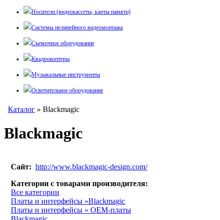
Носители (видеокассеты, карты памяти)
Системы нелинейного видеомонтажа
Съемочное оборудование
Квадрокоптеры
Музыкальные инструменты
Осветительное оборудование
Каталог
Blackmagic
>
Blackmagic
Сайт:
http://www.blackmagic-design.com/
Категории с товарами производителя:
Все категории
Платы и интерфейсы »Blackmagic
Платы и интерфейсы » OEM-платы
Blackmagic