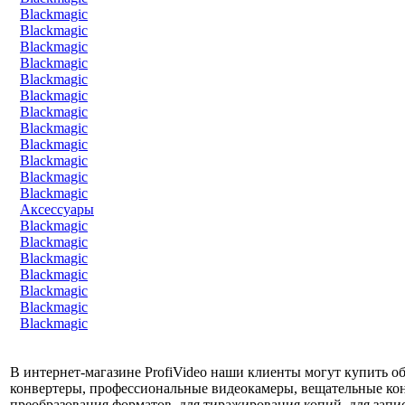
Blackmagic
Blackmagic
Blackmagic
Blackmagic
Blackmagic
Blackmagic
Blackmagic
Blackmagic
Blackmagic
Blackmagic
Blackmagic
Blackmagic
Аксессуары
Blackmagic
Blackmagic
Blackmagic
Blackmagic
Blackmagic
Blackmagic
Blackmagic
В интернет-магазине ProfiVideo наши клиенты могут купить об
конвертеры, профессиональные видеокамеры, вещательные конв
преобразования форматов, для тиражирования копий, для запис