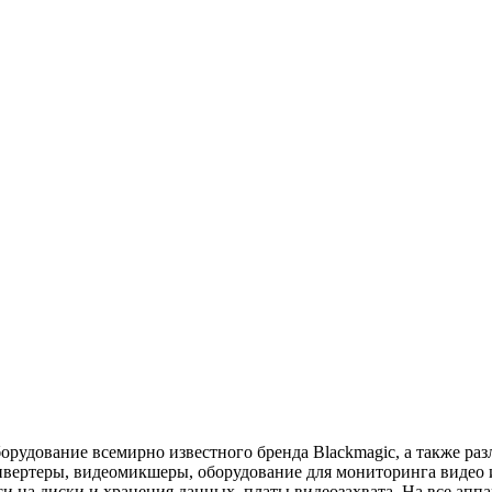
орудование всемирно известного бренда Blackmagic, а также раз
ертеры, видеомикшеры, оборудование для мониторинга видео и 
и на диски и хранения данных, платы видеозахвата. На все апп