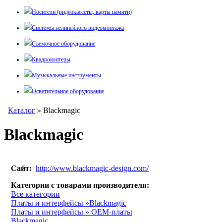
Носители (видеокассеты, карты памяти)
Системы нелинейного видеомонтажа
Съемочное оборудование
Квадрокоптеры
Музыкальные инструменты
Осветительное оборудование
Каталог
Blackmagic
>
Blackmagic
Сайт:
http://www.blackmagic-design.com/
Категории с товарами производителя:
Все категории
Платы и интерфейсы »Blackmagic
Платы и интерфейсы » OEM-платы
Blackmagic