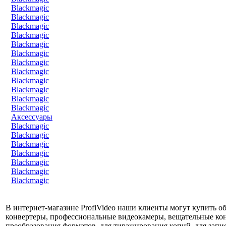
Blackmagic
Blackmagic
Blackmagic
Blackmagic
Blackmagic
Blackmagic
Blackmagic
Blackmagic
Blackmagic
Blackmagic
Blackmagic
Blackmagic
Аксессуары
Blackmagic
Blackmagic
Blackmagic
Blackmagic
Blackmagic
Blackmagic
Blackmagic
В интернет-магазине ProfiVideo наши клиенты могут купить об
конвертеры, профессиональные видеокамеры, вещательные конв
преобразования форматов, для тиражирования копий, для запис