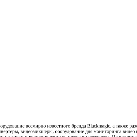
орудование всемирно известного бренда Blackmagic, а также раз
ертеры, видеомикшеры, оборудование для мониторинга видео и 
и на диски и хранения данных, платы видеозахвата. На все апп