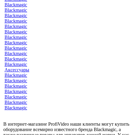
Blackmagic
Blackmagic
Blackmagic
Blackmagic
Blackmagic
Blackmagic
Blackmagic
Blackmagic
Blackmagic
Blackmagic
Blackmagic
Blackmagic
Аксессуары
Blackmagic
Blackmagic
Blackmagic
Blackmagic
Blackmagic
Blackmagic
Blackmagic
В интернет-магазине ProfiVideo наши клиенты могут купить
оборудование всемирно известного бренда Blackmagic, а
также различные товары для аппаратов данной марки. У нас