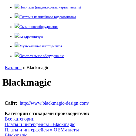
Носители (видеокассеты, карты памяти)
Системы нелинейного видеомонтажа
Съемочное оборудование
Квадрокоптеры
Музыкальные инструменты
Осветительное оборудование
Каталог
Blackmagic
>
Blackmagic
Сайт:
http://www.blackmagic-design.com/
Категории с товарами производителя:
Все категории
Платы и интерфейсы »Blackmagic
Платы и интерфейсы » OEM-платы
Blackmagic