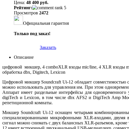
Цена:
48 400 руб.
Рейтинг:
Просмотров
2472
Официальная гарантия
Только под заказ!
Заказать
Описание
цифровой микшер, 4 comboXLR входы mic/line, 4 XLR входы mic
обработка dbx, Digitech, Lexicon
Цифровой микшер Soundcraft Ui-12 обладает совместимостью 
можно использовать для управления им. При этом одновременн
Аппарат имеет раздельные интерфейсы для одновременного у
digiTech и Lexicon, в том числе dbx AFS2 и DigiTech Amp M
репетиционной комнаты.
Микшер Soundcraft Ui-12 оснащен четырьмя комбинированны
специализированными микрофонными XLR-входами, двумя вы
сигнал можно снимать с двух балансных XLR-разъемов, кроме т
12 имеет встроенный двухканальный USB-медиаплеер, совмес