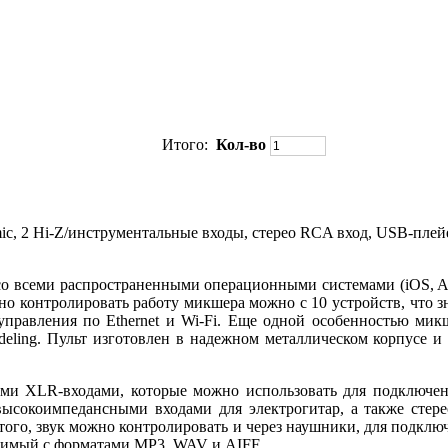
Итого:
Кол-во
, 2 Hi-Z/инструментальные входы, стерео RCA вход, USB-плейер
со всеми распространенными операционными системами (iOS, An
о контролировать работу микшера можно с 10 устройств, что зна
правления по Ethernet и Wi-Fi. Еще одной особенностью микш
odeling. Пульт изготовлен в надежном металлическом корпусе и
ми XLR-входами, которые можно использовать для подключен
сокоимпедансными входами для электрогитар, а также сте
ого, звук можно контролировать и через наушники, для подключе
тимый с форматами MP3, WAV и AIFF.