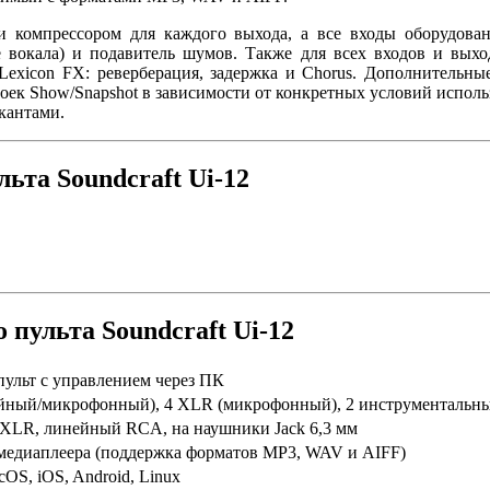
 компрессором для каждого выхода, а все входы оборудован
е вокала) и подавитель шумов. Также для всех входов и вых
exicon FX: реверберация, задержка и Chorus. Дополнительные
роек Show/Snapshot в зависимости от конкретных условий исполь
кантами.
ьта Soundcraft Ui-12
пульта Soundcraft Ui-12
ульт с управлением через ПК
йный/микрофонный), 4 XLR (микрофонный), 2 инструментальн
 XLR, линейный RCA, на наушники Jack 6,3 мм
медиаплеера (поддержка форматов MP3, WAV и AIFF)
OS, iOS, Android, Linux