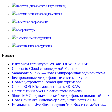
Носители (видеокассеты, карты памяти)
Системы нелинейного видеомонтажа
Съемочное оборудование
Квадрокоптеры
Музыкальные инструменты
Осветительное оборудование
Новости
Интерком гарнитуры WiTalk 9 и WiTalk 9 SE
Camera to Cloud с поддержкой Frame.io
Saramonic Vlink2 — новая микрофонная радиосистема
Беспроводные микрофонные системы Synco P
Новые устройства Roland для стримеров
Canon EOS R5c сможет писать 8К RAW
Светильники SWIT с байонетом Bowens
Shure MV7 – динамический микрофон, основанный на S..
Новая линейка кинокамер Sony начинается с FX6
Компактная Live Stream студия YoloBox из семейства...