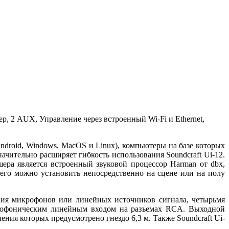
, 2 AUX, Управление через встроенный Wi-Fi и Ethernet,
droid, Windows, MacOS и Linux), компьютеры на базе которых
чительно расширяет гибкость использования Soundcraft Ui-12.
ера является встроенный звуковой процессор Harman от dbx,
 его можно установить непосредственно на сцене или на полу
ия микрофонов или линейных источников сигнала, четырьмя
реофоническим линейным входом на разъемах RCA. Выходной
ния которых предусмотрено гнездо 6,3 м. Также Soundcraft Ui-