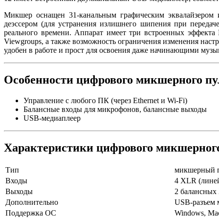
Микшер оснащен 31-канальным графическим эквалайзером и
деэссером (для устранения излишнего шипения при передач
реального времени. Аппарат имеет три встроенных эффекта L
Viewgroups, а также возможность ограничения изменения наст
удобен в работе и прост для освоения даже начинающими музы
Особенности цифрового микшерного пул
Управление с любого ПК (через Ethernet и Wi-Fi)
Балансные входы для микрофонов, балансные выходы
USB-медиаплеер
Характеристики цифрового микшерного 
Тип
микшерный п
Входы
4 XLR (лине
Выходы
2 балансных
Дополнительно
USB-разъем 
Поддержка ОС
Windows, Mac