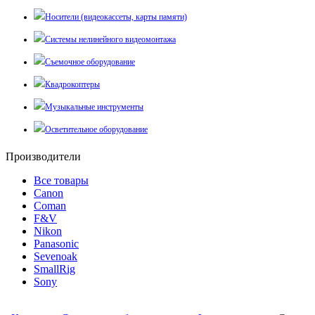
Носители (видеокассеты, карты памяти)
Системы нелинейного видеомонтажа
Съемочное оборудование
Квадрокоптеры
Музыкальные инструменты
Осветительное оборудование
Производители
Все товары
Canon
Coman
F&V
Nikon
Panasonic
Sevenoak
SmallRig
Sony