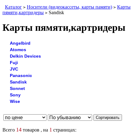
Каталог
Носители (видеокассеты, карты памяти)
Карты
>
>
пямяти,картридеры
Sandisk
>
Карты пямяти,картридеры
Angelbird
Atomos
Delkin Devices
Fuji
JVC
Panasonic
Sandisk
Sonnet
Sony
Wise
14
1
Всего
товаров , на
страницах: