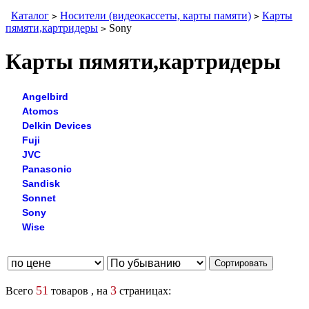
Каталог
Носители (видеокассеты, карты памяти)
Карты
>
>
пямяти,картридеры
Sony
>
Карты пямяти,картридеры
Angelbird
Atomos
Delkin Devices
Fuji
JVC
Panasonic
Sandisk
Sonnet
Sony
Wise
51
3
Всего
товаров , на
страницах: