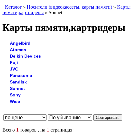
Каталог
Носители (видеокассеты, карты памяти)
Карты
>
>
пямяти,картридеры
Sonnet
>
Карты пямяти,картридеры
Angelbird
Atomos
Delkin Devices
Fuji
JVC
Panasonic
Sandisk
Sonnet
Sony
Wise
1
1
Всего
товаров , на
страницах: