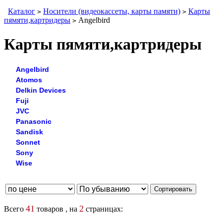
Каталог
Носители (видеокассеты, карты памяти)
Карты
>
>
пямяти,картридеры
Angelbird
>
Карты пямяти,картридеры
Angelbird
Atomos
Delkin Devices
Fuji
JVC
Panasonic
Sandisk
Sonnet
Sony
Wise
41
2
Всего
товаров , на
страницах: