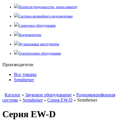
Носители (видеокассеты, карты памяти)
Системы нелинейного видеомонтажа
Съемочное оборудование
Квадрокоптеры
Музыкальные инструменты
Осветительное оборудование
Производители
Все товары
Sennheiser
Каталог
Звуковое оборудование
Радиомикрофонная
>
>
система
Sennheiser
Серия EW-D
Sennheiser
>
>
>
Серия EW-D